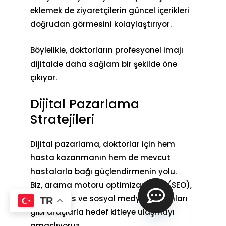
eklemek de ziyaretçilerin güncel içerikleri
doğrudan görmesini kolaylaştırıyor.
Böylelikle, doktorların profesyonel imajı
dijitalde daha sağlam bir şekilde öne
çıkıyor.
Dijital Pazarlama
Stratejileri
Dijital pazarlama, doktorlar için hem
hasta kazanmanın hem de mevcut
hastalarla bağı güçlendirmenin yolu.
Biz,
arama motoru optimizasyonu
(SEO),
Google Ads ve sosyal medya reklamları
TR
gibi araçlarla hedef kitleye ulaşmayı
o
amaçlıyoruz.
p