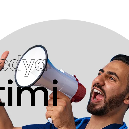
Medya
timi