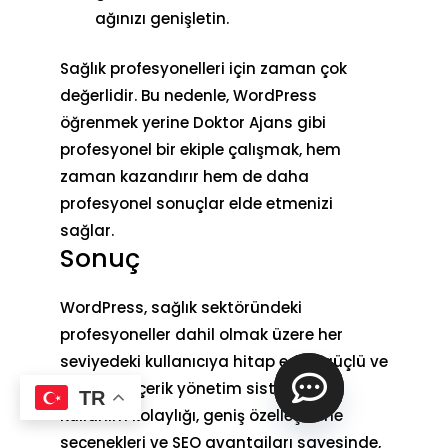
ağınızı genişletin.
Sağlık profesyonelleri için zaman çok
değerlidir. Bu nedenle, WordPress
öğrenmek yerine
Doktor Ajans gibi
profesyonel bir ekiple çalışmak
, hem
zaman kazandırır hem de daha
profesyonel sonuçlar elde etmenizi
sağlar.
Sonuç
WordPress, sağlık sektöründeki
profesyoneller dahil olmak üzere her
seviyedeki kullanıcıya hitap eden güçlü ve
esnek bir içerik yönetim sistemidir.
TR
Kullanım kolaylığı, geniş özelleştirme
o
seçenekleri ve SEO avantajları sayesinde,
p