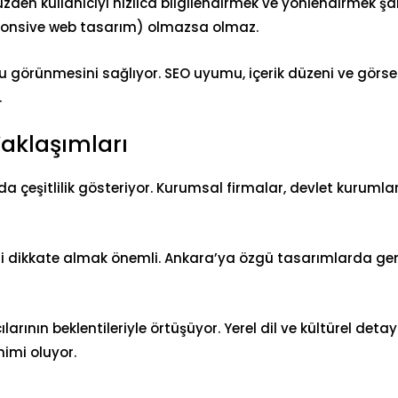
zden kullanıcıyı hızlıca bilgilendirmek ve yönlendirmek şar
onsive web tasarım) olmazsa olmaz.
u görünmesini
sağlıyor. SEO uyumu, içerik düzeni ve görsel
.
aklaşımları
a çeşitlilik gösteriyor. Kurumsal firmalar, devlet kurumlar
abeti dikkate almak önemli. Ankara’ya özgü tasarımlarda ge
larının beklentileriyle örtüşüyor. Yerel dil ve kültürel detay
mimi oluyor.